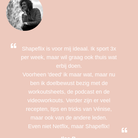
Shapeflix is voor mij ideaal. Ik sport 3x
per week, maar wil graag ook thuis wat
erbij doen.
Voorheen 'deed' ik maar wat, maar nu
ben ik doelbewust bezig met de
workoutsheets, de podcast en de
videoworkouts. Verder zijn er veel
recepten, tips en tricks van Vénise,
maar ook van de andere leden.
Even niet Netflix, maar Shapeflix!