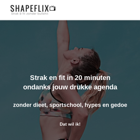
ngen
formatie
oneel
Strak en fit in 20 minuten
onele
ondanks jouw drukke agenda
s zijn
kelijk om
zonder dieet, sportschool, hypes en gedoe
bsite te
ken. Ze
 gebruikt
Dat wil ik!
asisfuncties
der deze