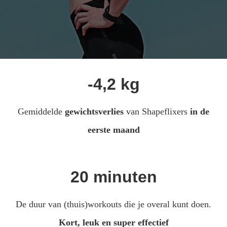
s kan de
e niet
oneren.
ieken
ische
s worden
-4,2 kg
kt om
em
Gemiddelde
gewichtsverlies
van Shapeflixers
in de
tie te
elen over
eerste maand
drag van
zoeker op
site.
20 minuten
ing
ingcookies
De duur van (thuis)workouts die je overal kunt doen.
 gebruikt
Kort, leuk en super effectief
oekers te