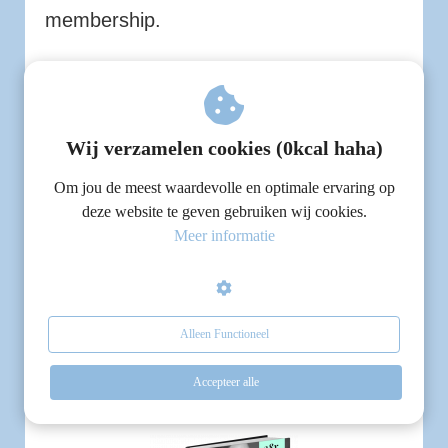
membership.
> Geen prijsverhoging, dit blijft jouw
deal
> Je kunt op ieder moment opzeggen
Wij verzamelen cookies (0kcal haha)
Om jou de meest waardevolle en optimale ervaring op
BONUS:
e-kookboek 'Koken met
deze website te geven gebruiken wij cookies.
Meer informatie
Vénise'
€ 29,97-
Alleen Functioneel
€24,99
Accepteer alle