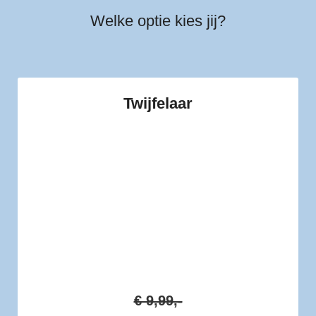
Welke optie kies jij?
Twijfelaar
De eerste maand proberen voor maar
€7,
daarna betaal je €9,99 per maand.
> Je kunt maandelijks opzeggen en zit
nergens aan vast. Proberen zonder
risico dus! :-)
€ 9,99,-