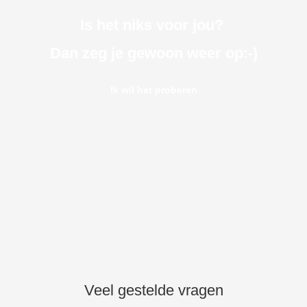
Is het niks voor jou?
Dan zeg je gewoon weer op:-)
Ik wil het proberen
Veel gestelde vragen