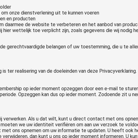
older
is om onze dienstverlening uit te kunnen voeren
sten en producten
om daarmee de website te verbeteren en het aanbod van produc
hier wettelijk toe verplicht zijn, zoals gegevens die wij nodig 
e gerechtvaardigde belangen of uw toestemming, die u te allen 
 is ter realisering van de doeleinden van deze Privacyverklari
membership op ieder moment opzeggen door een e-mail te sture
periode. Opzeggen kan dus op ieder moment. Zodoende zit u ne
wij verwerken. Als u dat wilt, kunt u direct contact met ons op
moeten we uw identiteit verifiëren om aan uw verzoek te voldoen
tact met ons opnemen om uw informatie te updaten. U heeft ook
tie verwijderen, dan kunt u ons op ieder moment informeren. U