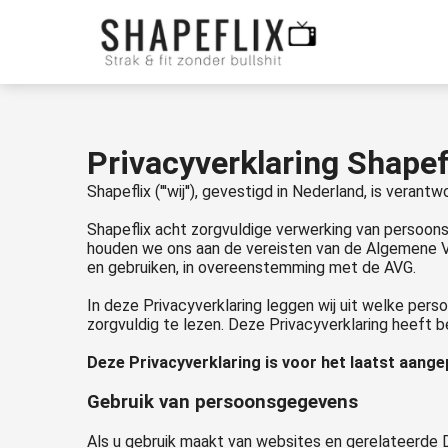
oniem informatie te
rzamelen over het
drag van een
zoeker op de
bsite.
rketing
Privacyverklaring Shapef
rketingcookies
Shapeflix ('''wij''), gevestigd in Nederland, is ver
rden gebruikt om
Shapeflix acht zorgvuldige verwerking van persoon
zoekers te volgen
houden we ons aan de vereisten van de Algemene V
 de website.
en gebruiken, in overeenstemming met de AVG.
erdoor kunnen
bsite-eigenaren
In deze Privacyverklaring leggen wij uit welke pers
zorgvuldig te lezen. Deze Privacyverklaring heeft 
levante advertenties
nen gebaseerd op
Deze Privacyverklaring is voor het laatst aange
t gedrag van deze
Gebruik van persoonsgegevens
zoeker.
Als u gebruik maakt van websites en gerelateerde 